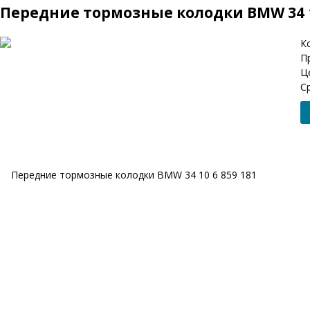
Передние тормозные колодки BMW 34 10
К
П
Ц
С