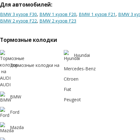
Для автомобилей:
BMW 3 кузов F30
,
BMW 1 кузов F20
,
BMW 1 кузов F21
,
BMW 3 ку
BMW 2 кузов F22
,
BMW 2 кузов F23
Тормозные колодки
Hyundai
Тормозные колодки на
Mercedes-Benz
Citroen
AUDI
Fiat
BMW
Peugeot
Ford
Mazda